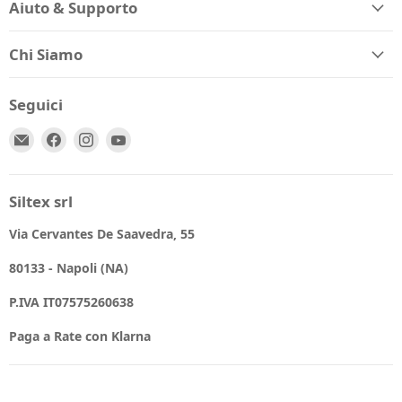
Aiuto & Supporto
Chi Siamo
Seguici
Email
Trovaci
Trovaci
Trovaci
Spio
su
su
su
Kids
Facebook
Instagram
YouTube
Siltex srl
Via Cervantes De Saavedra, 55
80133 - Napoli (NA)
P.IVA IT07575260638
Paga a Rate con Klarna