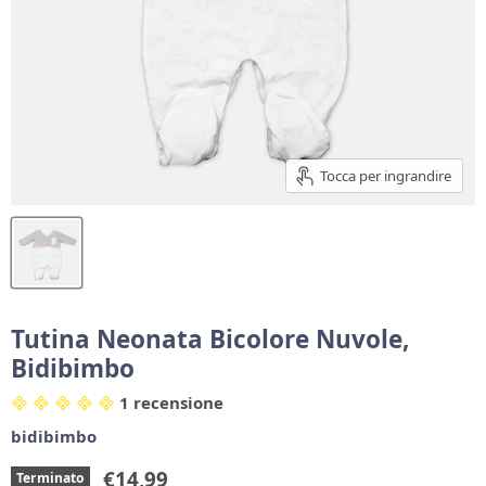
Tocca per ingrandire
Tutina Neonata Bicolore Nuvole,
Bidibimbo
1 recensione
bidibimbo
Prezzo corrente
€14,99
Terminato