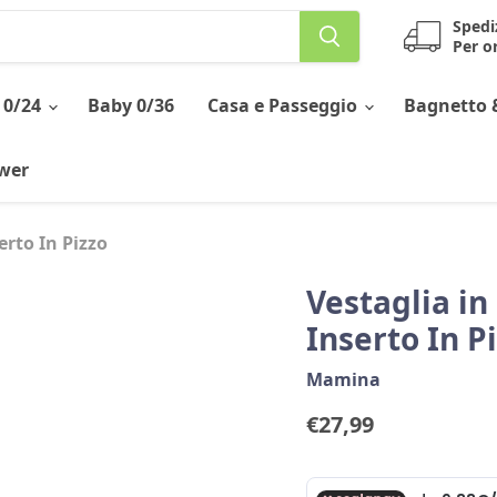
Spedi
Per or
 0/24
Baby 0/36
Casa e Passeggio
Bagnetto 
ower
erto In Pizzo
Vestaglia in
Inserto In P
Mamina
Prezzo corrente
€27,99