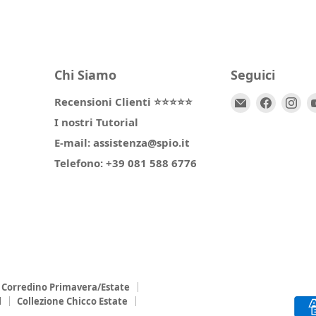
Chi Siamo
Seguici
Email
Trovaci
Tr
Recensioni Clienti ⭐⭐⭐⭐⭐
Spio
su
su
I nostri Tutorial
Kids
Facebo
In
E-mail: assistenza@spio.it
Telefono: +39 081 588 6776
Corredino Primavera/Estate
l
Collezione Chicco Estate