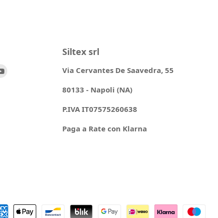
Siltex srl
ovaci
Trovaci
Via Cervantes De Saavedra, 55
su
80133 - Napoli (NA)
ok
stagram
YouTube
P.IVA IT07575260638
Paga a Rate con Klarna