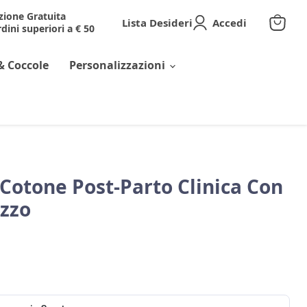
zione Gratuita
Lista Desideri
Accedi
dini superiori a € 50
Visuali
il
carrell
& Coccole
Personalizzazioni
 Cotone Post-Parto Clinica Con
izzo