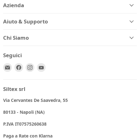
Azienda
Aiuto & Supporto
Chi Siamo
Seguici
Email
Trovaci
Trovaci
Trovaci
Spio
su
su
su
Kids
Facebook
Instagram
YouTube
Siltex srl
Via Cervantes De Saavedra, 55
80133 - Napoli (NA)
P.IVA IT07575260638
Paga a Rate con Klarna