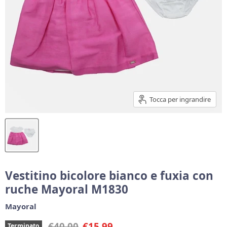
Tocca per ingrandire
Vestitino bicolore bianco e fuxia con
ruche Mayoral M1830
Mayoral
Prezzo originale
Prezzo corrente
€40,00
€15,99
Terminato